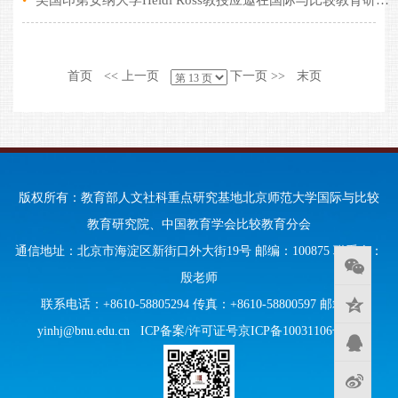
•
美国印第安纳大学Heidi Ross教授应邀在国际与比较教育研究院做学术报告美国印第安纳大学Heidi Ross教授访问我院并做学术报告
首页
<< 上一页
下一页 >>
末页
版权所有：教育部人文社科重点研究基地北京师范大学国际与比较
教育研究院、中国教育学会比较教育分会
通信地址：北京市海淀区新街口外大街19号 邮编：100875 联系人：
殷老师
联系电话：+8610-58805294 传真：+8610-58800597 邮箱：
yinhj@bnu.edu.cn
ICP备案/许可证号京ICP备10031106号-95