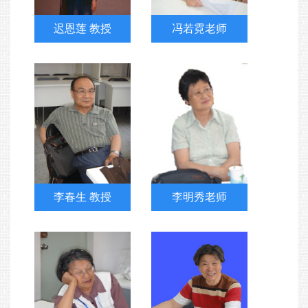
迟恩莲 教授
冯若霓老师
李春生 教授
李明秀老师