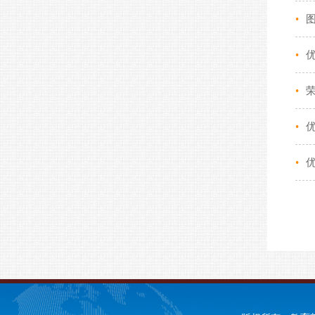
•
•
•
•
•