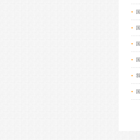
•
•
•
•
•
•