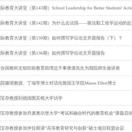
际教育大讲堂（第143期）School Leadership for Better Students' Achi
国际教育大讲堂（第142期）为什么去法国——留法勤工俭学运动的起
国际教育大讲堂（第139期）如何撰写学位论文开题报告（下）？
国际教育大讲堂（第136期）如何撰写学位论文开题报告
联合国教科文组织前教育助理总干事唐虔先生为我院师生做讲座
院滕珺教授、丁瑞常博士对话伦敦国王学院Maren Elfert博士
刘宝存教授到德国图宾根大学访学
刘宝存教授参加丹麦奥尔堡大学“考试和融合时代的教育机会”课题启
刘宝存教授参加伊拉斯谟“高等教育研究与创新”硕士项目联盟会议