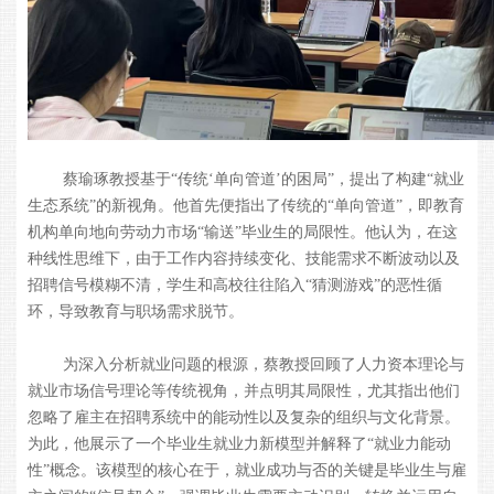
蔡瑜琢教授基于“传统‘单向管道’的困局”，提出了构建“就业
生态系统
”
的新视角。他首先便指出了传统的“单向管道”，即教育
机构单向地向劳动力市场“输送”毕业生的局限性。他认为，在这
种线性思维下，由于工作内容持续变化、技能需求不断波动以及
招聘信号模糊不清，学生和高校往往陷入“猜测游戏”的恶性循
环，导致教育与职场需求脱节。
为深入分析就业问题的根源，蔡教授回顾了人力资本理论与
就业市场信号理论等传统视角，并点明其局限性，尤其指出他们
忽略了雇主在招聘系统中的能动性以及复杂的组织与文化背景。
为此，他展示了一个毕业生就业力新模型并解释了“就业力能动
性”概念。该模型的核心在于，就业成功与否的关键是毕业生与雇