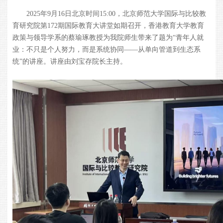
2025
年
9
月
16
日北京时间
15:00
，北京师范大学国际与比较教
育研究院第
172
期国际教育大讲堂如期召开，香港教育大学教育
政策与领导学系的蔡瑜琢教授为我院师生带来了题为“青年人就
业：不只是个人努力，而是系统协同——从单向管道到生态系
统”的讲座。讲座由刘宝存院长主持。