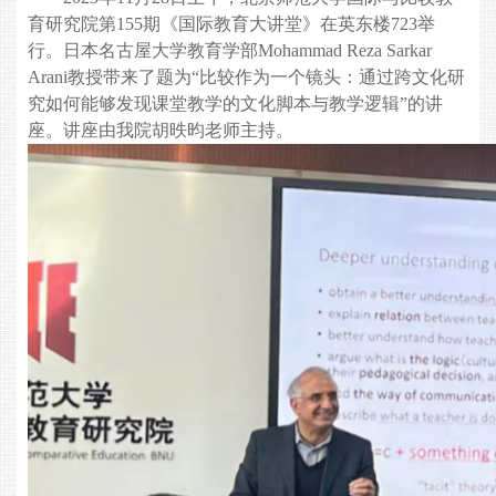
育研究院第155期《国际教育大讲堂》在英东楼723举
行。日本名古屋大学教育学部Mohammad Reza Sarkar
Arani
教授带来了题为“比较作为一个镜头：通过跨文化研
究如何能够发现课堂教学的文化脚本与教学逻辑”的讲
座。讲座由我院胡昳
昀
老师主持。