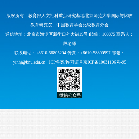
版权所有：教育部人文社科重点研究基地北京师范大学国际与比较
教育研究院、中国教育学会比较教育分会
通信地址：北京市海淀区新街口外大街19号 邮编：100875 联系人：
殷老师
联系电话：+8610-58805294 传真：+8610-58800597 邮箱：
yinhj@bnu.edu.cn
ICP备案/许可证号京ICP备10031106号-95