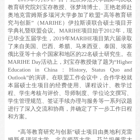
教育研究院刘宝存教授、张梦琦博士、王艳老师赴
奥地克雷姆斯多瑙河大学参加了欧盟“高等教育研
究与创新”（MARIHE）伊拉斯谟联合硕士项目开
学典礼暨联盟会议。
MARIHE
项目始于2012年，现
已毕业五届学生，2019年
MARIHE项目
第六届
录取
了
来自美国、巴西、希腊、马来西亚、泰国、埃塞
俄比亚等
十余个
国家和地区的22名硕士研究生。在
MARIHE Day活动上，刘宝存教授做了题为“Higher
Education in China：History, Status Quo and
Outlook”的演讲
。
在联盟
工作
会议中，合作学校
就
本届
硕士生
项目
的
经费使用、课程设计、教学过
程、学生考核与评价、
导师制度、
学位论文撰写、
学生管理规范、签证手续办理与服务
等一系列议题
进行了深入交流和协商，并确定了下一步工作日程
和方案。
“高等教育研究与创新”
硕士项目由奥地利
克雷
姆斯多瑙河大学、北京师范大
学、芬兰
坦佩雷大