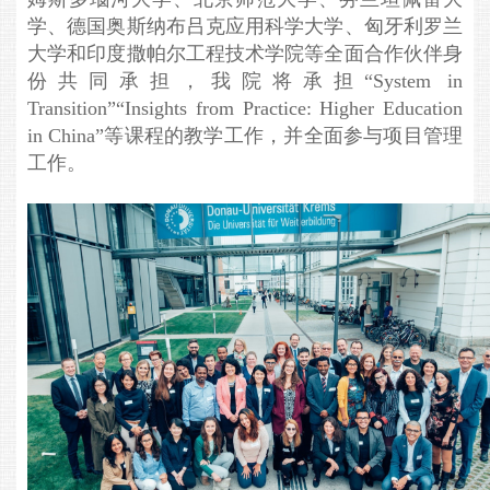
学、
德国
奥斯纳布吕克应用
科学
大学
、匈牙利
罗兰
大学
和印度
撒帕尔工程技术学院
等
全面合作伙伴身
份
共同承担，我院将承担
“System in
Transition”“Insights from Practice: Higher Education
in China”
等课程的教学工作，并全面参与项目管理
工作。