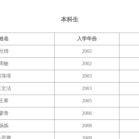
本科生
姓名
入学年份
杜情
2002
周敏
2002
赵瑛瑛
2003
王文洁
2003
王希
2005
廖青
2006
杨炼
2008
马思腾
2009