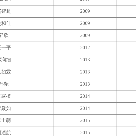
赵智超
2009
史和佳
2009
郭欣
2009
王一平
2012
赵润细
2013
徐如霖
2013
孙尧
2013
王露橙
2014
李焱如
2014
李士萌
2015
胡逍航
2015