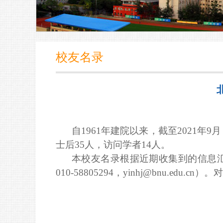
校友名录
自1961
年建院以来，
截至2
021
年9月
士后35人，访问学者1
4
人
。
本
校友
名录根据近期
收集到的信息
010-58805294
，
yinhj@bnu.edu.cn
）。
对