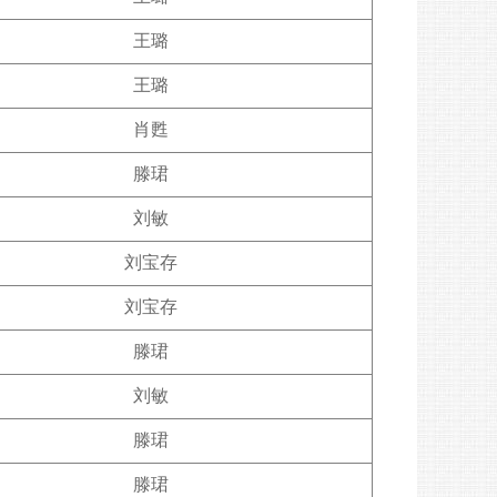
王璐
王璐
肖甦
滕珺
刘敏
刘宝存
刘宝存
滕珺
刘敏
滕珺
滕珺