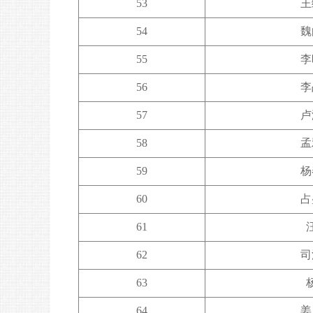
53
王
54
魏
55
李
56
李
57
卢
58
孟
59
杨
60
占
61
62
司
63
64
姜