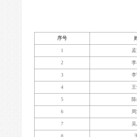
序号
1
孟
2
李
3
李
4
王
5
陈
6
周
7
吴
8