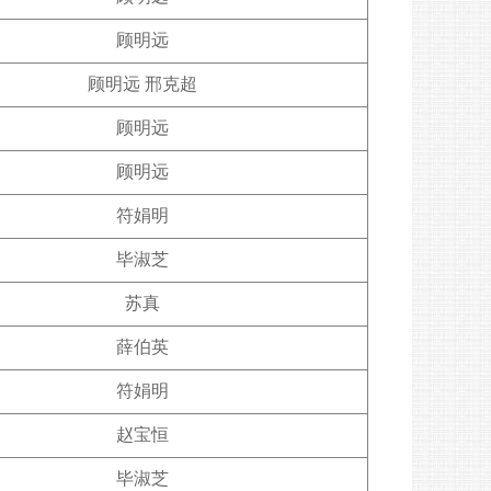
顾明远
顾明远 邢克超
顾明远
顾明远
符娟明
毕淑芝
苏真
薛伯英
符娟明
赵宝恒
毕淑芝