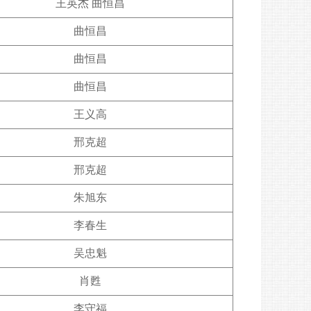
王英杰 曲恒昌
曲恒昌
曲恒昌
曲恒昌
王义高
邢克超
邢克超
朱旭东
李春生
吴忠魁
肖甦
李守福