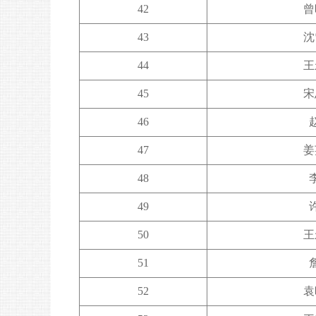
42
曾
43
沈
44
王
45
宋
46
47
姜
48
49
50
王
51
52
袁