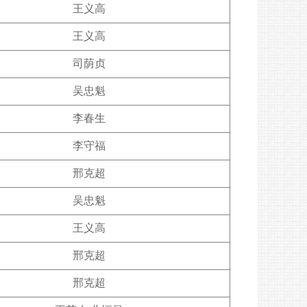
王义高
王义高
司荫贞
吴忠魁
李春生
李守福
邢克超
吴忠魁
王义高
邢克超
邢克超