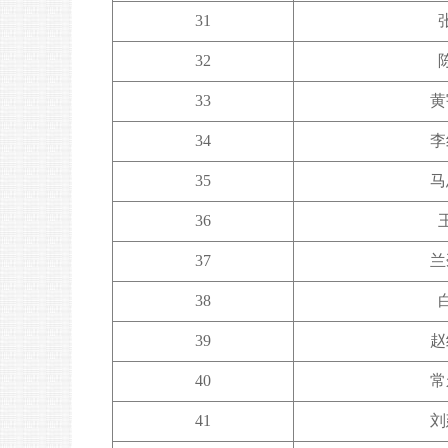
31
32
33
黄
34
李
35
马
36
37
兰
38
39
赵
40
常
41
刘