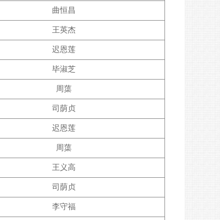
曲恒昌
王英杰
迟恩莲
毕淑芝
周蕖
司荫贞
迟恩莲
周蕖
王义高
司荫贞
李守福