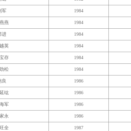
刘军
1984
燕燕
1984
邹进
1984
越英
1984
宝存
1984
劲松
1984
鲍良
1986
延竑
1986
海军
1986
家永
1986
旺全
1987