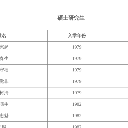
硕士研究生
姓名
入学年份
宪起
1979
春生
1979
守福
1979
觉非
1979
树清
1979
满生
1982
忠魁
1982
王璐
1982