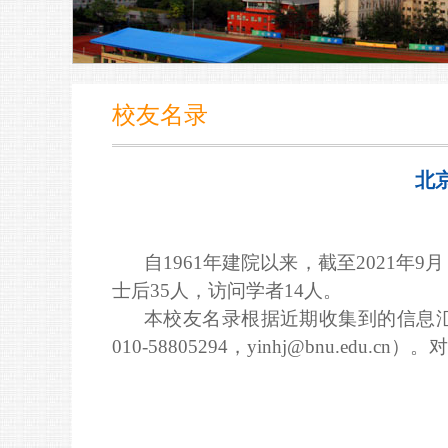
校友名录
北
自1961
年建院以来，
截至2
021
年9月
士后35人，访问学者1
4
人
。
本
校友
名录根据近期
收集到的信息
010-58805294
，
yinhj@bnu.edu.cn
）。
对