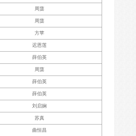
周蕖
周蕖
方苹
迟恩莲
薛伯英
周蕖
薛伯英
薛伯英
刘启娴
苏真
曲恒昌