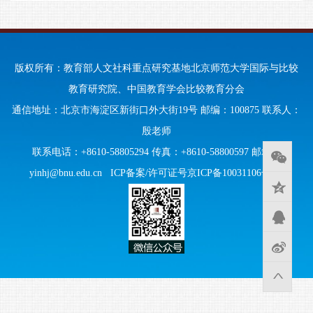
版权所有：教育部人文社科重点研究基地北京师范大学国际与比较
教育研究院、中国教育学会比较教育分会
通信地址：北京市海淀区新街口外大街19号 邮编：100875 联系人：
殷老师
联系电话：+8610-58805294 传真：+8610-58800597 邮箱：
yinhj@bnu.edu.cn
ICP备案/许可证号京ICP备10031106号-95