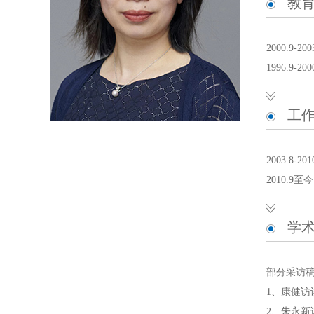
教
2000.
1996.9
工
2003.8
2010.
学
部分采访
1、康健访
2、朱永新访