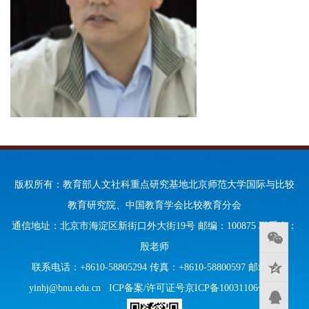
版权所有：教育部人文社科重点研究基地北京师范大学国际与比较
教育研究院、中国教育学会比较教育分会
通信地址：北京市海淀区新街口外大街19号 邮编：100875 联系人：
殷老师
联系电话：+8610-58805294 传真：+8610-58800597 邮箱：
yinhj@bnu.edu.cn
ICP备案/许可证号京ICP备10031106号-95