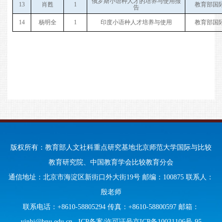
俄罗斯小语种人才的培养与使用报
1
3
肖甦
1
教育部国
告
1
4
杨明全
1
印度小语种人才培养与使用
教育部国
版权所有：教育部人文社科重点研究基地北京师范大学国际与比较
教育研究院、中国教育学会比较教育分会
通信地址：北京市海淀区新街口外大街19号 邮编：100875 联系人：
殷老师
联系电话：+8610-58805294 传真：+8610-58800597 邮箱：
yinhj@bnu.edu.cn
ICP备案/许可证号京ICP备10031106号-95