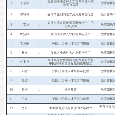
主要国家小语种人才培养与使用的
1
丁瑞常
1
教育部国
政策与实践
2
谷贤林
1
香港学生到内地交流意愿调查报告
教育部教
如何交流才能促进香港青年学生的
3
谷贤林
1
教育部教
国家认同
4
谷贤林
1
美国小语种人才的培养与使用
教育部国
5
姜英敏
1
韩国小语种人才培养与使用
教育部国
6
林杰
1
加拿大小语种人才培养与使用
教育部国
全球高等教育国际化的发展趋势与
7
刘宝存
1
教育部国
中国高等教育国际化的策略建议
8
刘敏
1
法国小语种人才培养与使用
教育部国
9
孙进
1
德国小语种人才培养与使用
教育部国
10
孙进
1
德国教育
教育部国
11
王璐
1
英国小语种人才培养与使用
教育部国
教育部区域
12
肖甦
1
中俄教育交流与合作的政策建议