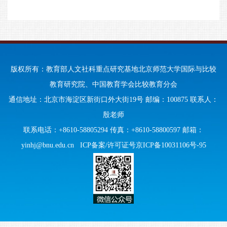
版权所有：教育部人文社科重点研究基地北京师范大学国际与比较
教育研究院、中国教育学会比较教育分会
通信地址：北京市海淀区新街口外大街19号 邮编：100875 联系人：
殷老师
联系电话：+8610-58805294 传真：+8610-58800597 邮箱：
yinhj@bnu.edu.cn
ICP备案/许可证号京ICP备10031106号-95