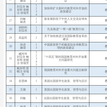
滕珺
2
议
1
刘宝存 鲍
2
加快和扩大新时代教育对外开放的
2
6
东明 曾晓
3
政策建议
洁 张瑞芳
4
刘敏
1
新发展阶段下中外人文交流全球布
2
7
林杰
2
局
胡昳昀
1
2
8
扎实推进“一带一路”教育行动
刘宝存
2
关于加快推进汉语国际教育改革的
2
9
高益民
2
建议
孙进
1
中国新形势下积极谋划全球教育治
3
0
滕珺
3
理的政策建议
1
臧玲玲
2
刘宝存 鲍
“十四五”期间我国教育对外开放重
3
1
3
东明 曾晓
大问题研究
4
洁 张瑞芳
5
鲍东明 曾
1
我国教育对外开放重大问题文献研
3
2
晓洁 张瑞
2
究
芳
3
3
4
谷贤林
1
美国出国留学生政策、管理与启示
3
5
王璐
1
英国出国留学生政策、管理与启示
3
6
刘敏
1
法国出国留学生政策、管理与启示
3
7
孙进
1
德国出国留学生政策、管理与启示