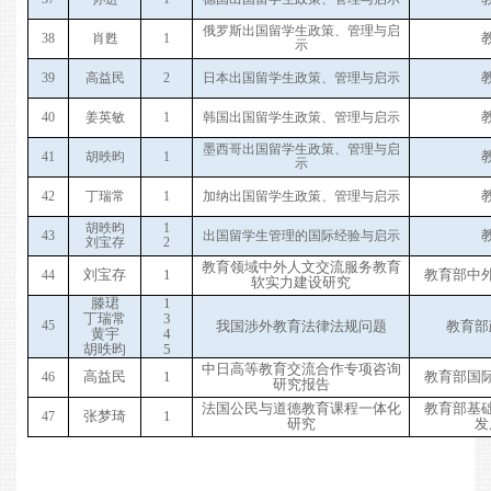
俄罗斯出国留学生政策、管理与启
3
8
肖甦
1
示
3
9
高益民
2
日本出国留学生政策、管理与启示
4
0
姜英敏
1
韩国出国留学生政策、管理与启示
墨西哥出国留学生政策、管理与启
4
1
胡昳昀
1
示
4
2
丁瑞常
1
加纳出国留学生政策、管理与启示
胡昳昀
1
4
3
出国留学生管理的国际经验与启示
刘宝存
2
教育领域中外人文交流服务教育
刘宝存
1
教育部中
4
4
软实力建设研究
滕珺
1
丁瑞常
3
4
5
我国涉外教育法律法规问题
教育部
黄宇
4
胡昳昀
5
中日高等教育交流合作专项咨询
高益民
1
教育部国
4
6
研究报告
法国公民与道德教育课程一体化
教育部基
张梦琦
1
4
7
研究
发