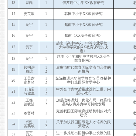
1
3
肖甦
1
俄罗斯中小学XX教育研究
1
4
姜英敏
1
韩国中小学XX教育研究
1
5
黄宇
1
越南中小学XX教育研究
1
6
黄宇
1
越南《XX安全教育法》
越南《高中学校、中等专业学校，
1
7
黄宇
1
大学和学院的XX教育课程的决
定》
越南《小学和初中学校的XX安全
1
8
黄宇
1
教育指南》
顾明远
1
后疫情时代教育国际交流与合作的
1
9
滕珺
2
新格局
王英杰
1
纵深推进来华留学教育管理 多措并
2
0
张梦琦
2
举打造国际留学中心
丁瑞常
1
中外合作办学质量建设的进展、问
2
1
马健生
2
题与对策
王璐
1
加强战略谋划，优化布局，稳妥推
2
2
曾晓洁
2
进高校境外办学可持续发展
完善我国国际教育援助机制的对策
2
3
谷贤林
1
建议
肖甦
1
关于加快我国国际化人才培养的政
2
4
姜英敏
2
策建议
黄宇
1
进一步推动出国留学事业发展的建
2
5