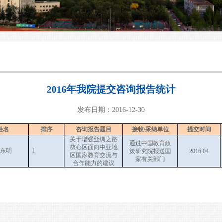
2016年我院提交咨询报告统计
发布日期：2016-12-30
姓名
排序
咨询报告题目
接收/
采纳单位
提交时间
关于增强丝绸之路
通过中国教育政
核心区面向中亚地
东明
1
策研究院报送国
2016.04
区国家教育交流与
家有关部门
合作能力的建议