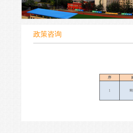
政策咨询
序
鲍
1