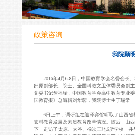
政策咨询
我院顾
2016
年
4
月
6-8
日，中国教育学会名誉会长、
部原副部长、院士、全国科教文卫体委员会副主
党委书记詹福瑞，中国教育学会高中教育专业委
国教育报》总编辑刘华蓉，我院博士生丁瑞常一
6
日上午，调研组在迎泽宾馆听取了山西省
农村教育发展及素质教育改革情况。随后，山西
下，走访了太原、太谷、榆次三地
6
所学校，并