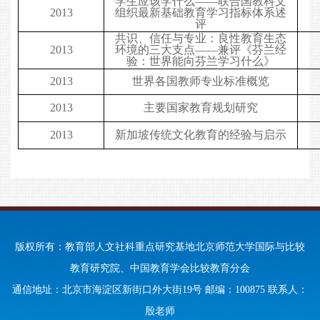
学生应该学什么——联合国教科文
2013
组织最新基础教育学习指标体系述
评
共识、信任与专业：良性教育生态
2013
环境的三大支点——兼评《芬兰经
验：世界能向芬兰学习什么》
2013
世界各国教师专业标准概览
2013
主要国家教育规划研究
2013
新加坡传统文化教育的经验与启示
版权所有：教育部人文社科重点研究基地北京师范大学国际与比较
教育研究院、中国教育学会比较教育分会
通信地址：北京市海淀区新街口外大街19号 邮编：100875 联系人：
殷老师